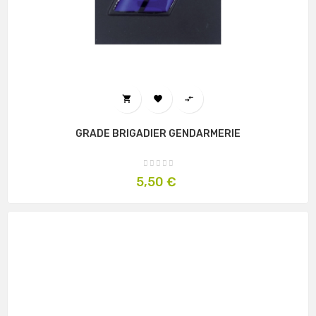



GRADE BRIGADIER GENDARMERIE
Prix
5,50 €