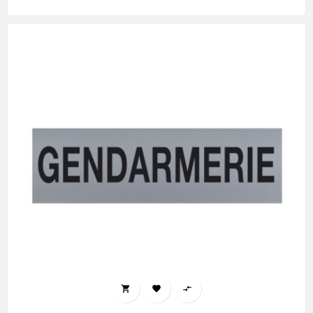


