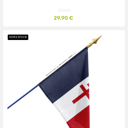
Prix
29,90 €
HORS STOCK