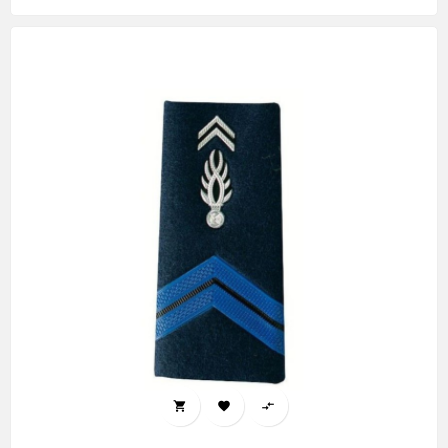


