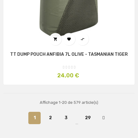



TT DUMP POUCH ANFIBIA 7L OLIVE - TASMANIAN TIGER
Prix
24,00 €
Affichage 1-20 de 579 article(s)
1
2
3
29
…