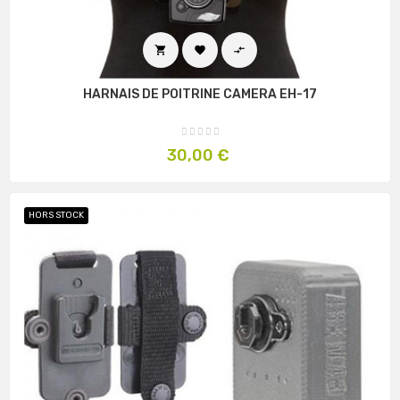



HARNAIS DE POITRINE CAMERA EH-17
Prix
30,00 €
HORS STOCK