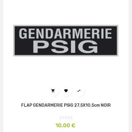



FLAP GENDARMERIE PSIG 27.5X10.5cm NOIR
Prix
10,00 €