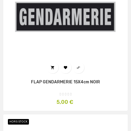



FLAP GENDARMERIE 15X4cm NOIR
Prix
5,00 €
HORS STOCK