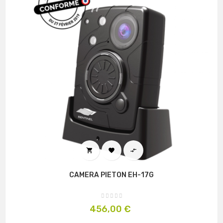



CAMERA PIETON EH-17G
Prix
456,00 €