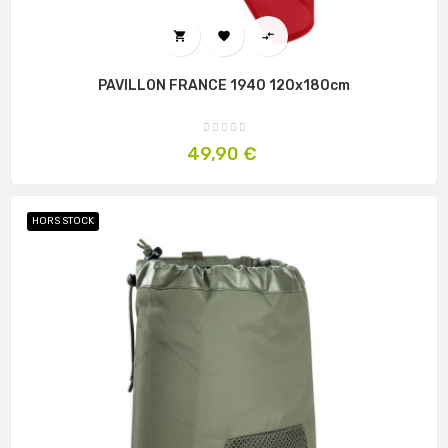



PAVILLON FRANCE 1940 120x180cm
Prix
49,90 €
HORS STOCK