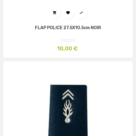



FLAP POLICE 27.5X10.5cm NOIR
Prix
10,00 €