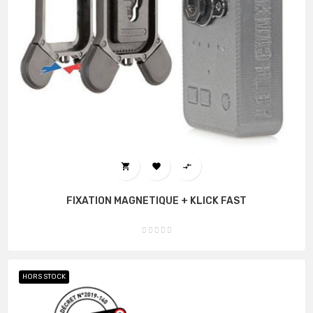



FIXATION MAGNETIQUE + KLICK FAST
HORS STOCK