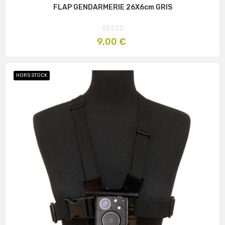
FLAP GENDARMERIE 26X6cm GRIS
Prix
9,00 €
HORS STOCK