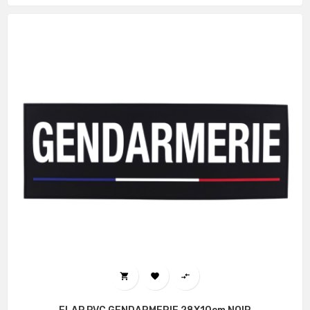


