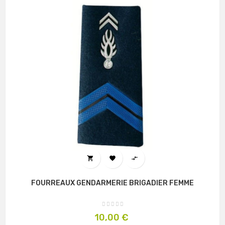



FOURREAUX GENDARMERIE BRIGADIER FEMME
Prix
10,00 €