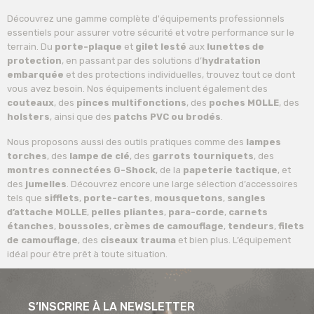
Découvrez une gamme complète d'équipements professionnels
essentiels pour assurer votre sécurité et votre performance sur le
terrain. Du
porte-plaque
et
gilet lesté
aux
lunettes de
protection
, en passant par des solutions d’
hydratation
embarquée
et des protections individuelles, trouvez tout ce dont
vous avez besoin. Nos équipements incluent également des
couteaux
, des
pinces multifonctions
, des
poches MOLLE
, des
holsters
, ainsi que des
patchs PVC ou brodés
.
Nous proposons aussi des outils pratiques comme des
lampes
torches
, des
lampe de clé
, des
garrots tourniquets
, des
montres connectées G-Shock
, de la
papeterie tactique
, et
des
jumelles
. Découvrez encore une large sélection d’accessoires
tels que
sifflets
,
porte-cartes
,
mousquetons
,
sangles
d’attache MOLLE
,
pelles pliantes
,
para-corde
,
carnets
étanches
,
boussoles
,
crèmes de camouflage
,
tendeurs
,
filets
de camouflage
, des
ciseaux trauma
et bien plus. L’équipement
idéal pour être prêt à toute situation.
S’INSCRIRE À LA NEWSLETTER