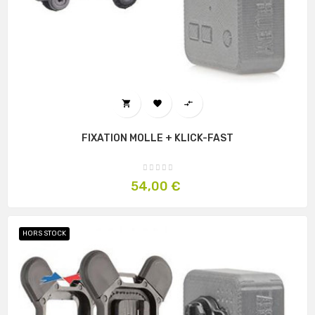



FIXATION MOLLE + KLICK-FAST
Prix
54,00 €
HORS STOCK