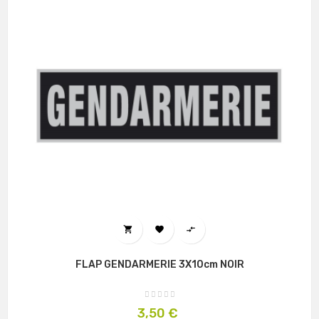



FLAP GENDARMERIE 3X10cm NOIR
Prix
3,50 €