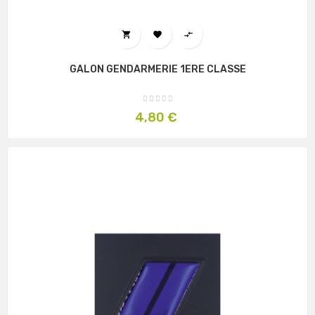



GALON GENDARMERIE 1ERE CLASSE
Prix
4,80 €