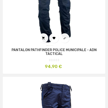



PANTALON PATHFINDER POLICE MUNICIPALE - ADN
TACTICAL
Prix
94,90 €