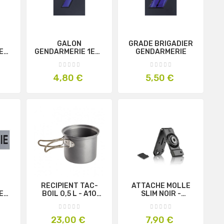
GALON
GRADE BRIGADIER
E
GENDARMERIE 1ERE
GENDARMERIE
MME
CLASSE
Prix
Prix
4,80 €
5,50 €
RÉCIPIENT TAC-
ATTACHE MOLLE
E
BOIL 0,5 L - A10
SLIM NOIR -
S
EQUIPMENT
AMOMAX
Prix
Prix
23,00 €
7,90 €