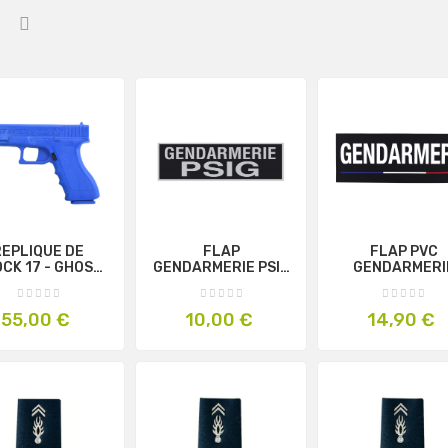
REPLIQUE DE
FLAP
FLAP PVC
CK 17 - GHOST
GENDARMERIE PSIG
GENDARMERI
TERNATIONAL
27.5X10.5cm NOIR
28X10cm NOI
Prix
Prix
Prix
55,00 €
10,00 €
14,90 €