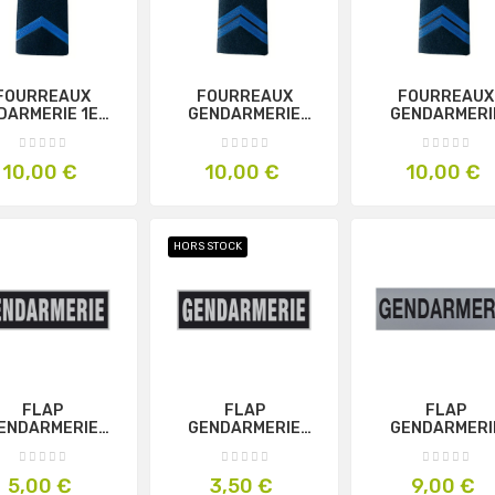
FOURREAUX
FOURREAUX
FOURREAUX
DARMERIE 1ERE
GENDARMERIE
GENDARMERI
LASSE HOMME
BRIGADIER FEMME
BRIGADIER HO
Prix
Prix
Prix
10,00 €
10,00 €
10,00 €
HORS STOCK
FLAP
FLAP
FLAP
ENDARMERIE
GENDARMERIE
GENDARMERI
15X4cm NOIR
3X10cm NOIR
26X6cm GRI
Prix
Prix
Prix
5,00 €
3,50 €
9,00 €