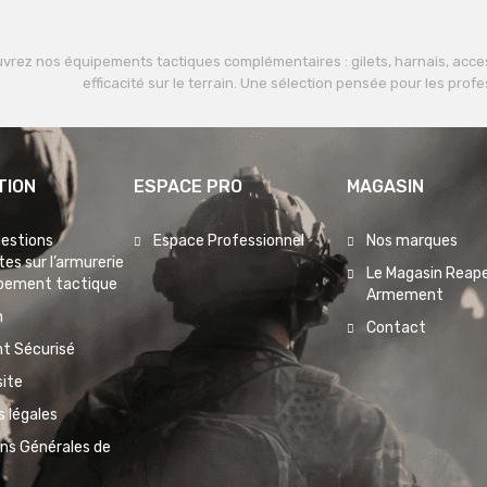
vrez nos équipements tactiques complémentaires : gilets, harnais, acces
efficacité sur le terrain. Une sélection pensée pour les profe
TION
ESPACE PRO
MAGASIN
uestions
Espace Professionnel
Nos marques
es sur l’armurerie
Le Magasin Reape
ipement tactique
Armement
n
Contact
t Sécurisé
site
 légales
ons Générales de