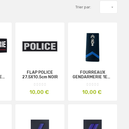
Trier par:

FLAP POLICE
FOURREAUX
E
27.5X10.5cm NOIR
GENDARMERIE 1ERE
R
CLASSE FEMME
Prix
Prix
10,00 €
10,00 €