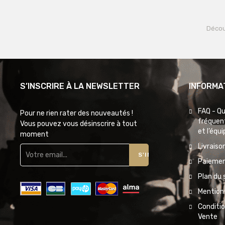
Décou
S’INSCRIRE À LA NEWSLETTER
INFORMA
FAQ - Q
Pour ne rien rater des nouveautés !
fréquent
Vous pouvez vous désinscrire à tout
et l’équ
moment
Livraiso
S'INSCRIRE
Paiemen
Plan du 
Mentions
Conditi
Vente