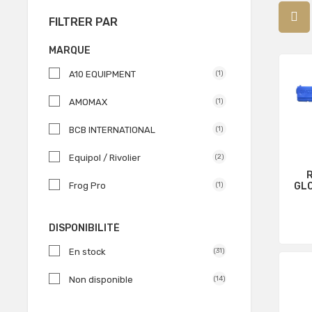
FILTRER PAR
MARQUE
A10 EQUIPMENT
(1)
AMOMAX
(1)
BCB INTERNATIONAL
(1)
Equipol / Rivolier
(2)
GLO
Frog Pro
(1)
IN
GEAR KEEPER
(1)
DISPONIBILITÉ
GK PRO
(1)
En stock
(31)
NITECORE
(1)
Non disponible
(14)
OPEX
(2)