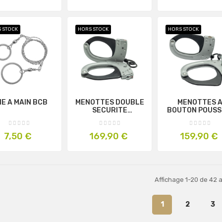
 STOCK
HORS STOCK
HORS STOCK
IE A MAIN BCB
MENOTTES DOUBLE
MENOTTES 
SECURITE
BOUTON POUSS
STANDARD SERIES
STANDARD -
S - EQUIPOL
EQUIPOL
Prix
Prix
Prix
7,50 €
169,90 €
159,90 €
Affichage 1-20 de 42 a
1
2
3