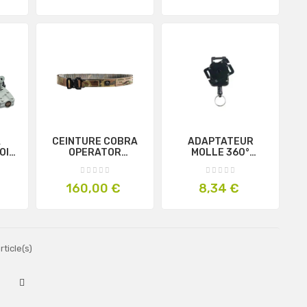
A
CEINTURE COBRA
ADAPTATEUR
OIR
OPERATOR
MOLLE 360°
MULTICAM -
RT2/RT4 - GEAR
FROG.PRO
KEEPER
Prix
Prix
160,00 €
8,34 €
rticle(s)