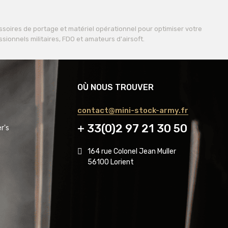
soires de portage et matériel opérationnel pour optimiser votre
ssionnels militaires, FDO et amateurs d'airsoft.
OÙ NOUS TROUVER
contact@mini-stock-army.fr
+ 33(0)2 97 21 30 50
r's
164 rue Colonel Jean Muller
56100 Lorient