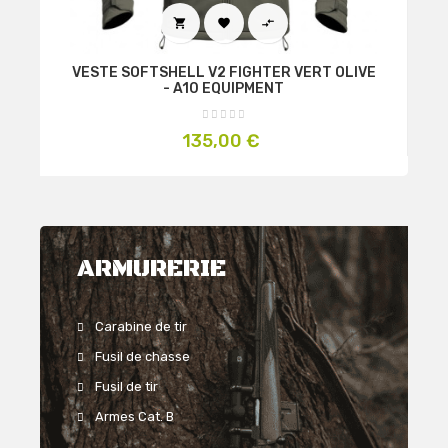



VESTE SOFTSHELL V2 FIGHTER VERT OLIVE
- A10 EQUIPMENT
Prix
135,00 €
ARMURERIE
Carabine de tir
Fusil de chasse
Fusil de tir
Armes Cat. B