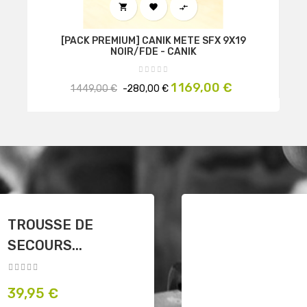



[PACK PREMIUM] CANIK METE SFX 9X19
NOIR/FDE - CANIK
Prix
Prix
1 169,00 €
1 449,00 €
-280,00 €
habituel
COUTEAU
SPARTAN - COLD
STEEL
Prix
132,90 €