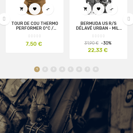






TOUR DE COU THERMO
BERMUDA US R/S
PERFORMER 0°C /
DÉLAVÉ URBAN - MIL-
‹
›
-10°C TAN - A10
TEC
EQUIPMENT
Prix
Prix
Prix
7,50 €
31,90 €
-30%
habituel
22,33 €
1
2
3
4
5
6
7
8