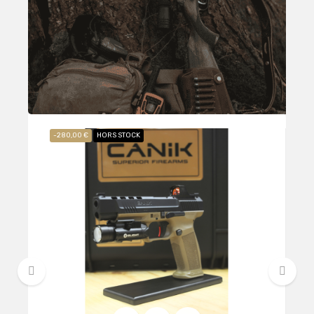
-280,00 €
HORS STOCK
‹
›