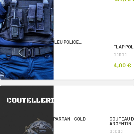
LEU POLICE...
FLAP POLICE MUNICIPALE...
Prix
4,00 €
COUTELLERIE
SPARTAN - COLD
COUTEAU DE GAUCHO
ARGENTIN...