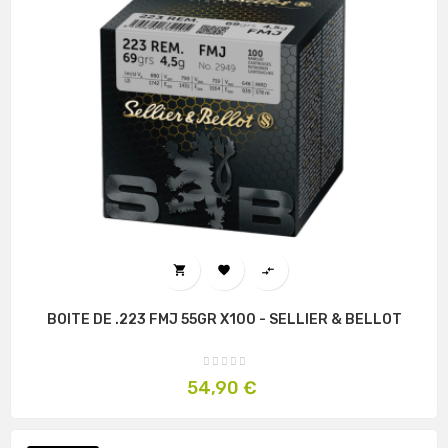



BOITE DE .223 FMJ 55GR X100 - SELLIER & BELLOT
Prix
54,90 €