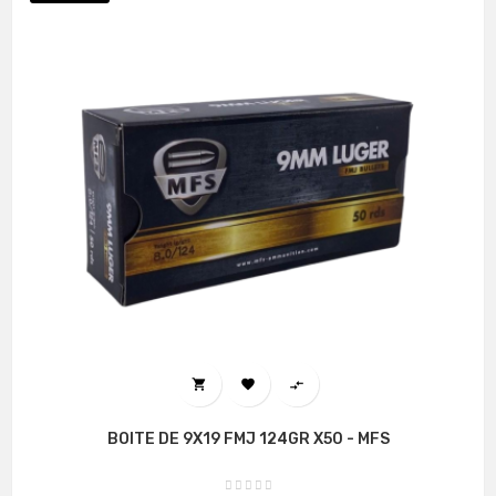



BOITE DE 9X19 FMJ 124GR X50 - MFS