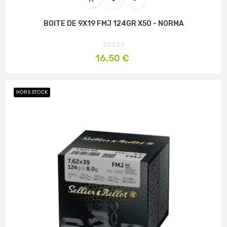
BOITE DE 9X19 FMJ 124GR X50 - NORMA
Prix
16,50 €
HORS STOCK