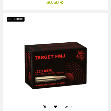
Prix
30,50 €
HORS STOCK


