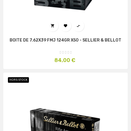



BOITE DE 7.62X39 FMJ 124GR X50 - SELLIER & BELLOT
Prix
84,00 €
HORS STOCK