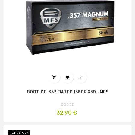



BOITE DE .357 FMJ FP 158GR X50 - MFS
Prix
32,90 €
HORS STOCK