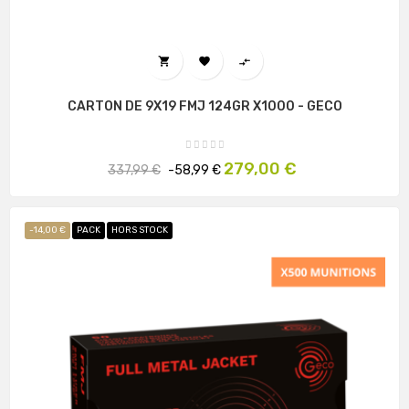



CARTON DE 9X19 FMJ 124GR X1000 - GECO
Prix
Prix
279,00 €
337,99 €
-58,99 €
habituel
-14,00 €
PACK
HORS STOCK