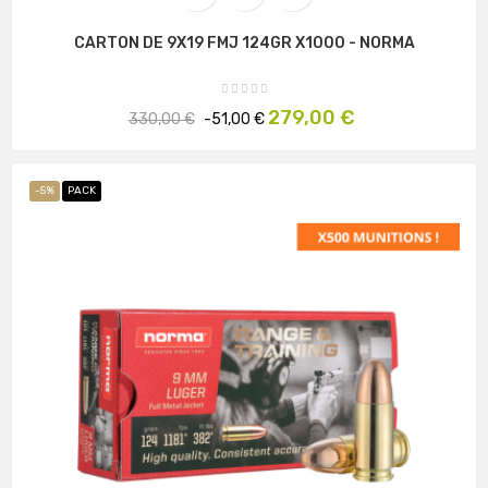
CARTON DE 9X19 FMJ 124GR X1000 - NORMA
Prix
Prix
279,00 €
330,00 €
-51,00 €
habituel
-5%
PACK