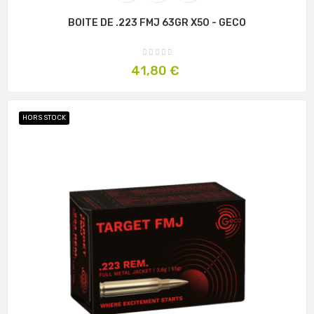
BOITE DE .223 FMJ 63GR X50 - GECO
Prix
41,80 €
HORS STOCK