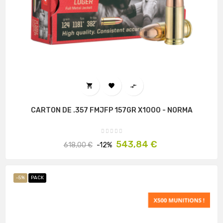



CARTON DE .357 FMJFP 157GR X1000 - NORMA
Prix
Prix
543,84 €
618,00 €
-12%
habituel
-5%
PACK