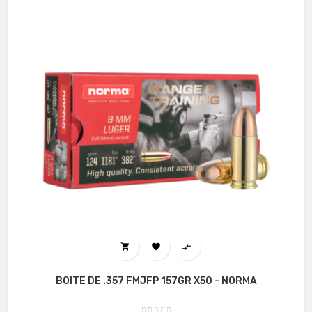



BOITE DE .357 FMJFP 157GR X50 - NORMA