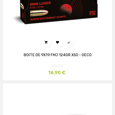



BOITE DE 9X19 FMJ 124GR X50 - GECO
Prix
16,90 €