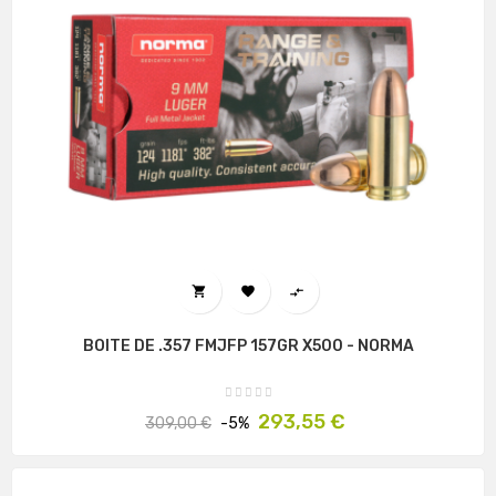



BOITE DE .357 FMJFP 157GR X500 - NORMA
Prix
Prix
293,55 €
309,00 €
-5%
habituel