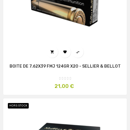



BOITE DE 7.62X39 FMJ 124GR X20 - SELLIER & BELLOT
Prix
21,00 €
HORS STOCK