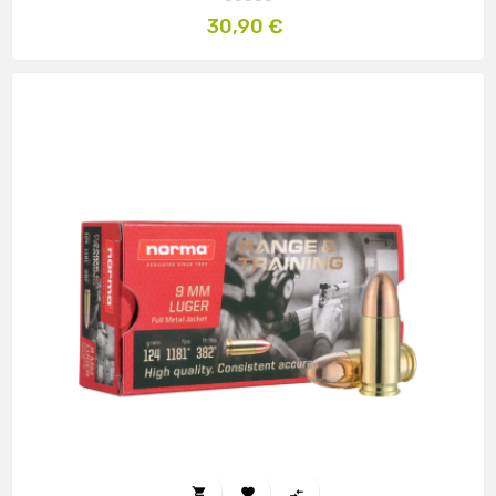
Prix
30,90 €


