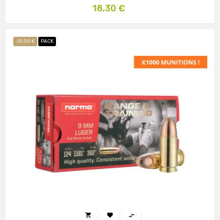
Prix
18,30 €
-51,00 €
PACK


