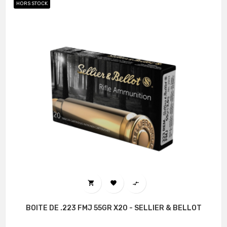
HORS STOCK



BOITE DE .223 FMJ 55GR X20 - SELLIER & BELLOT