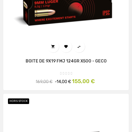



BOITE DE 9X19 FMJ 124GR X500 - GECO
Prix
Prix
155,00 €
169,00 €
-14,00 €
habituel
HORS STOCK