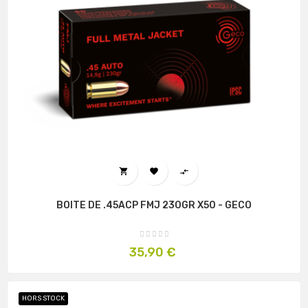



BOITE DE .45ACP FMJ 230GR X50 - GECO
Prix
35,90 €
HORS STOCK