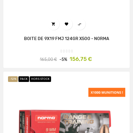



BOITE DE 9X19 FMJ 124GR X500 - NORMA
Prix
Prix
156,75 €
165,00 €
-5%
habituel
-12%
PACK
HORS STOCK