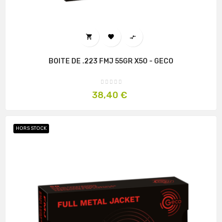



BOITE DE .223 FMJ 55GR X50 - GECO
Prix
38,40 €
HORS STOCK