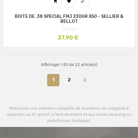



BOITE DE .38 SPECIAL FMJ 230GR X50 - SELLIER &
BELLOT
Prix
27,90 €
Affichage 1-20 de 22 article(s)
1
2
Retrouvez une sélection complète de munitions de catégorie B
adaptées au tir sportif, à l’entraînement et aux armes de poing ou
plateformes tactiques.