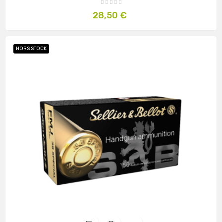
Prix
28,50 €
HORS STOCK