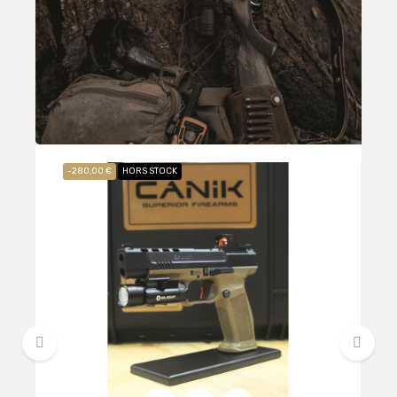
-280,00 €
HORS STOCK
‹
›