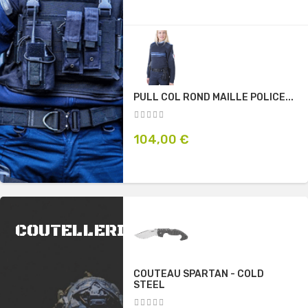
ROND MAILLE POLICE...
BONNET POLICE MUNICIPALE -...
Prix
€
27,50 €
COUTELLERIE
SPARTAN - COLD
COUTEAU DE GAUCHO
ARGENTIN...