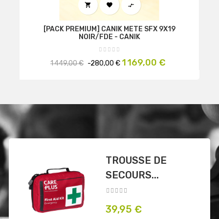



[PACK PREMIUM] CANIK METE SFX 9X19
NOIR/FDE - CANIK
Prix
Prix
1 169,00 €
1 449,00 €
-280,00 €
habituel
COUTEAU
SPARTAN - COLD
STEEL
Prix
132,90 €