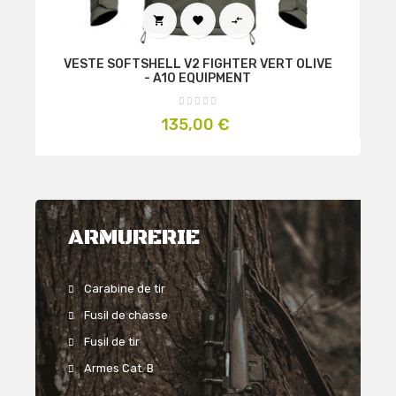



VESTE SOFTSHELL V2 FIGHTER VERT OLIVE
- A10 EQUIPMENT
Prix
135,00 €
ARMURERIE
Carabine de tir
Fusil de chasse
Fusil de tir
Armes Cat. B