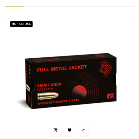
HORS STOCK


