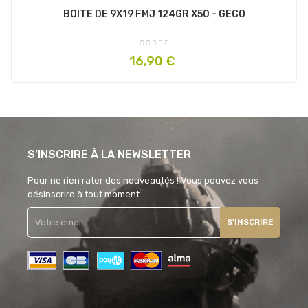
BOITE DE 9X19 FMJ 124GR X50 - GECO
Prix
16,90 €
S’INSCRIRE À LA NEWSLETTER
Pour ne rien rater des nouveautés ! Vous pouvez vous
désinscrire à tout moment
S'INSCRIRE