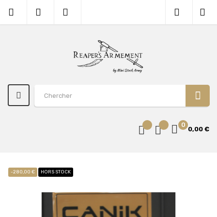
0
0,00 €
-280,00 €
HORS STOCK