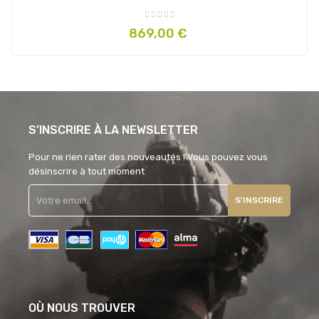
Prix
869,00 €
S’INSCRIRE À LA NEWSLETTER
Pour ne rien rater des nouveautés ! Vous pouvez vous
désinscrire à tout moment
S'INSCRIRE
OÙ NOUS TROUVER