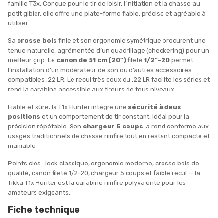
famille T3x. Conçue pour le tir de loisir, l’initiation et la chasse au
petit gibier, elle offre une plate-forme fiable, précise et agréable à
utiliser.
Sa
crosse bois
finie et son ergonomie symétrique procurent une
tenue naturelle, agrémentée d’un quadrillage (checkering) pour un
meilleur grip. Le
canon de 51 cm (20")
fileté
1/2"-20
permet
l’installation d’un modérateur de son ou d’autres accessoires
compatibles .22 LR. Le recul très doux du .22 LR facilite les séries et
rend la carabine accessible aux tireurs de tous niveaux.
Fiable et sûre, la T1x Hunter intègre une
sécurité à deux
positions
et un comportement de tir constant, idéal pour la
précision répétable. Son
chargeur 5 coups
la rend conforme aux
usages traditionnels de chasse rimfire tout en restant compacte et
maniable.
Points clés : look classique, ergonomie moderne, crosse bois de
qualité, canon fileté 1/2-20, chargeur 5 coups et faible recul — la
Tikka T1x Hunter est la carabine rimfire polyvalente pour les
amateurs exigeants.
Fiche technique