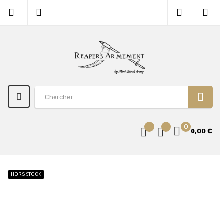
0
0,00 €
HORS STOCK