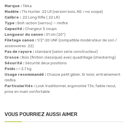
Marque :
Tikka
Modèle :
T1x Hunter .22 LR (version bois, NS = no scope)
Calibre :
.22 Long Rifle (.22 LR)
Type :
Bolt-action (verrou) — rimfire
Capacité :
Chargeur 5 coups
Longueur du canon :
51 cm (20")
Filetage canon :
1/2"-20 UNF (compatible modérateur de son /
accessoires .22)
Pas de rayure :
standard (selon série constructeur)
Crosse :
Bois (finition classique) avec quadrillage (checkering)
Sécurité :
Sécurité deux positions
Poids :
≈ 2,7 kg
Usage recommandé :
Chasse petit gibier, tir loisir, entraînement
rimfire
Particularités :
Look traditionnel, ergonomie T3x, faible recul,
prise en main confortable
VOUS POURRIEZ AUSSI AIMER