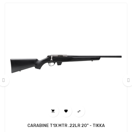
‹
›



CARABINE T1X MTR .22LR 20" - TIKKA