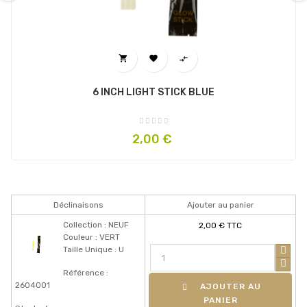
‹
›



6 INCH LIGHT STICK BLUE
Prix
2,00 €
Déclinaisons
Ajouter au panier
Collection : NEUF
2,00 € TTC
Couleur : VERT
Taille Unique : U
Référence :
2604001
AJOUTER AU
PANIER