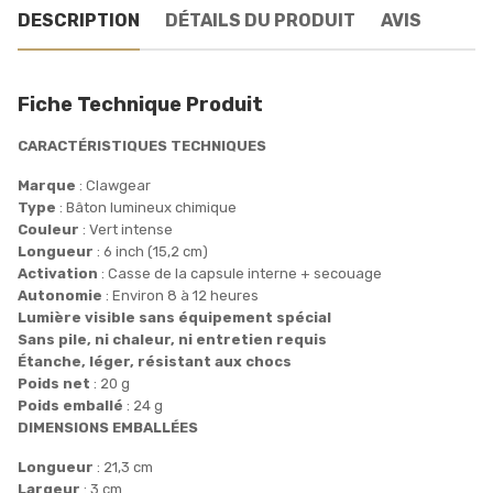
DESCRIPTION
DÉTAILS DU PRODUIT
AVIS
Fiche Technique Produit
CARACTÉRISTIQUES TECHNIQUES
Marque
: Clawgear
Type
: Bâton lumineux chimique
Couleur
: Vert intense
Longueur
: 6 inch (15,2 cm)
Activation
: Casse de la capsule interne + secouage
Autonomie
: Environ 8 à 12 heures
Lumière visible sans équipement spécial
Sans pile, ni chaleur, ni entretien requis
Étanche, léger, résistant aux chocs
Poids net
: 20 g
Poids emballé
: 24 g
DIMENSIONS EMBALLÉES
Longueur
: 21,3 cm
Largeur
: 3 cm