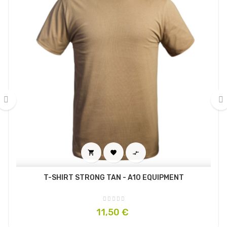
‹
›



T-SHIRT STRONG TAN - A10 EQUIPMENT
Prix
11,50 €