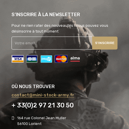
S’INSCRIRE À LA NEWSLETTER
Pour ne rien rater des nouveautés ! Vous pouvez vous
désinscrire à tout moment
S'INSCRIRE
OÙ NOUS TROUVER
contact@mini-stock-army.fr
+ 33(0)2 97 21 30 50
164 rue Colonel Jean Muller
56100 Lorient