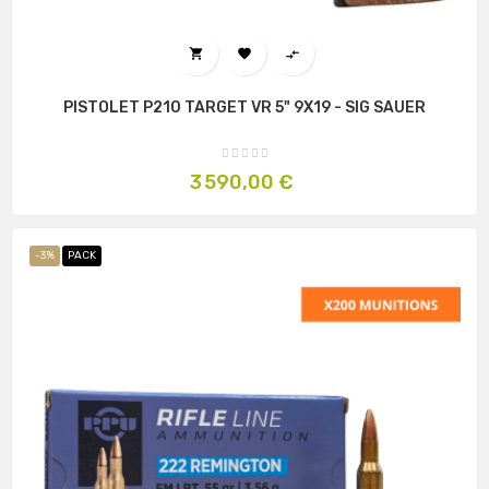



PISTOLET P210 TARGET VR 5" 9X19 - SIG SAUER
Prix
3 590,00 €
-3%
PACK