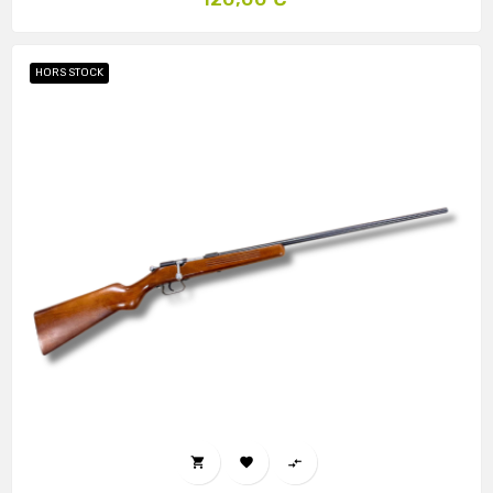
HORS STOCK


