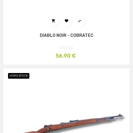



DIABLO NOIR - COBRATEC
Prix
56,90 €
HORS STOCK