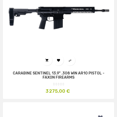



CARABINE SENTINEL 13.9" .308 WIN AR10 PISTOL -
FAXON FIREARMS
Prix
3 275,00 €