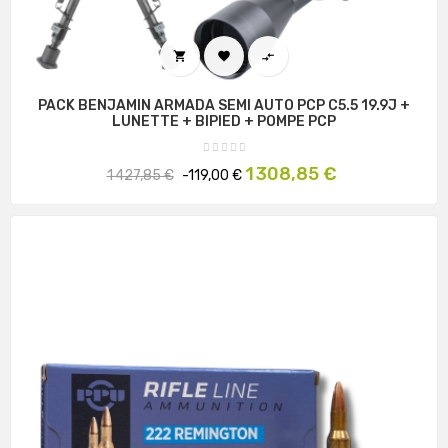



PACK BENJAMIN ARMADA SEMI AUTO PCP C5.5 19.9J +
LUNETTE + BIPIED + POMPE PCP
Prix
Prix
1 308,85 €
1 427,85 €
-119,00 €
habituel