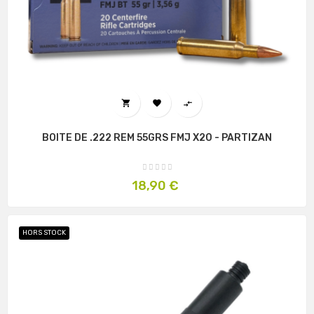



BOITE DE .222 REM 55GRS FMJ X20 - PARTIZAN
Prix
18,90 €
HORS STOCK