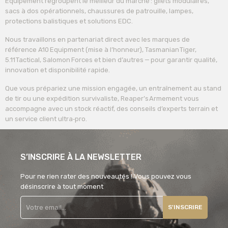
Équipement regroupent le meilleur du marché : gilets modulaires,
sacs à dos opérationnels, chaussures de patrouille, lampes,
protections balistiques et solutions EDC.
Nous travaillons en partenariat direct avec les marques de
référence A10 Equipment (mise à l’honneur), Tasmanian Tiger,
5.11 Tactical, Salomon Forces et bien d’autres — pour garantir qualité,
innovation et disponibilité rapide.
Que vous prépariez une mission engagée, un entraînement au stand
de tir ou une expédition survivaliste, Reaper’s Armement vous
accompagne avec un stock réactif, des conseils d’experts terrain et
un service client ultra‑pro.
S’INSCRIRE À LA NEWSLETTER
Pour ne rien rater des nouveautés ! Vous pouvez vous
désinscrire à tout moment
S'INSCRIRE