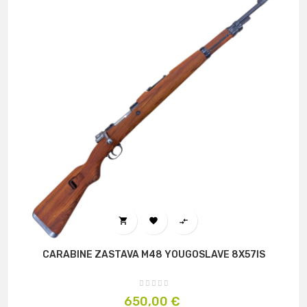



CARABINE ZASTAVA M48 YOUGOSLAVE 8X57IS
Prix
650,00 €