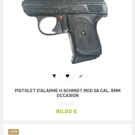



PISTOLET D'ALARME H.SCHMIDT MOD 5A CAL. 8MM
OCCASION
Prix
80,00 €
-40%