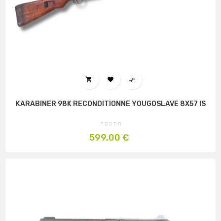



KARABINER 98K RECONDITIONNÉ YOUGOSLAVE 8X57 IS
Prix
599,00 €