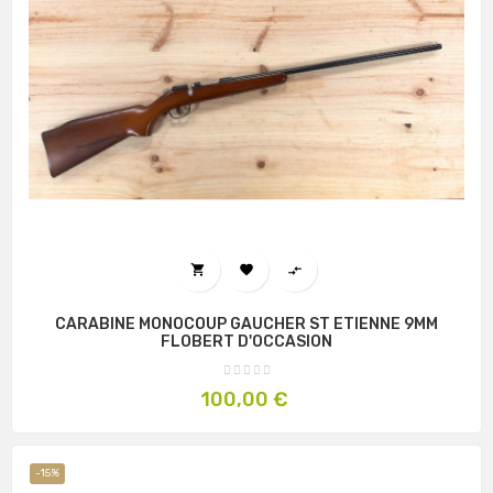



CARABINE MONOCOUP GAUCHER ST ETIENNE 9MM
FLOBERT D'OCCASION
Prix
100,00 €
-15%