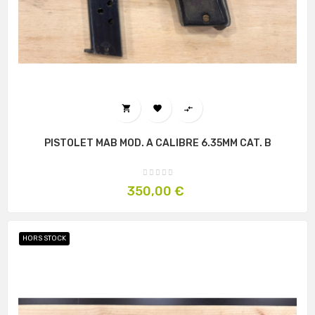



PISTOLET MAB MOD. A CALIBRE 6.35MM CAT. B
Prix
350,00 €
HORS STOCK