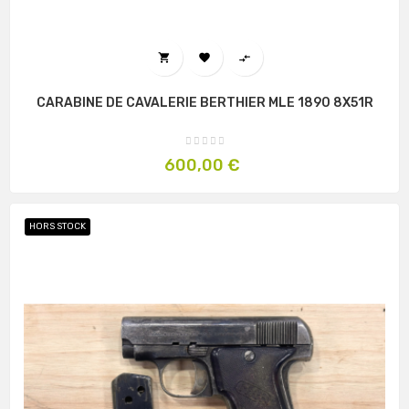



CARABINE DE CAVALERIE BERTHIER MLE 1890 8X51R
Prix
600,00 €
HORS STOCK