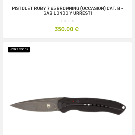
PISTOLET RUBY 7.65 BROWNING (OCCASION) CAT. B -
GABILONDO Y URRESTI
Prix
350,00 €
HORS STOCK