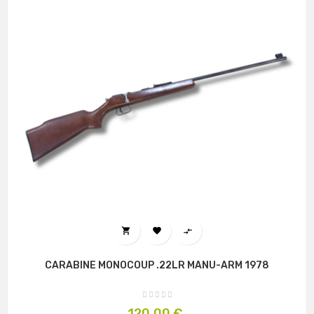



CARABINE MONOCOUP .22LR MANU-ARM 1978
Prix
120,00 €