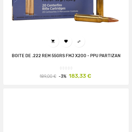



BOITE DE .222 REM 55GRS FMJ X200 - PPU PARTIZAN
Prix
Prix
183,33 €
189,00 €
-3%
habituel