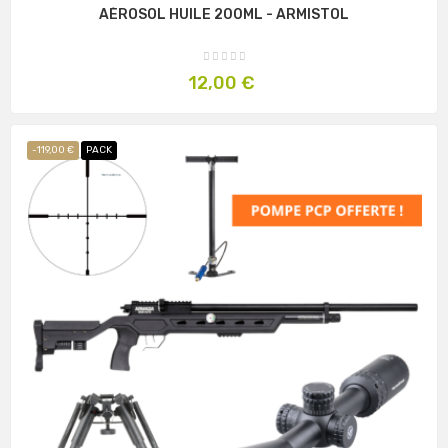
AÉROSOL HUILE 200ML - ARMISTOL
Prix
12,00 €
-119,00 €
PACK