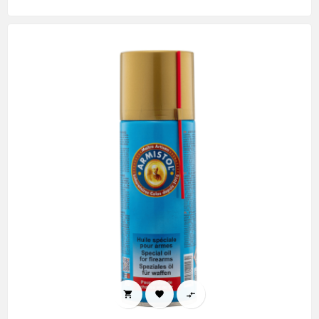


