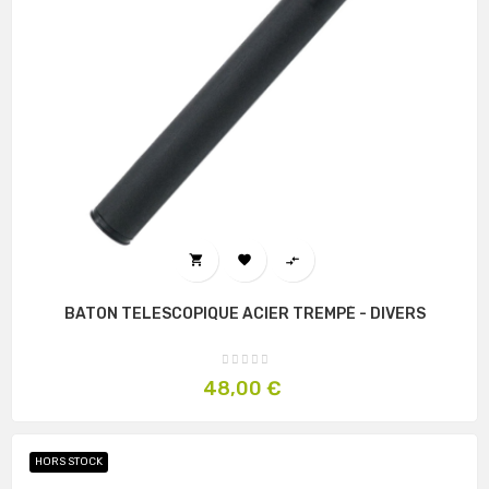



BATON TELESCOPIQUE ACIER TREMPÉ - DIVERS
Prix
48,00 €
HORS STOCK