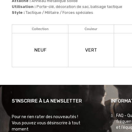
Attache :
Anneau métallique solide
Utilisation :
Porte-clé, décoration de sac, balisage tactique
Style :
Tactique / Militaire / Forces spéciales
Collection
Couleur
NEUF
VERT
S’INSCRIRE À LA NEWSLETTER
INFORMA
FAQ - Q
Pour ne rien rater des nouveautés !
fréquent
Vous pouvez vous désinscrire à tout
et l’équ
moment