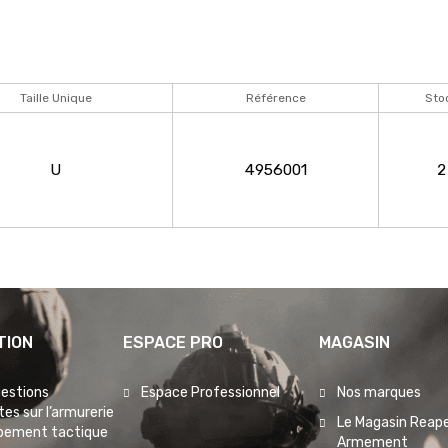
Taille Unique
Référence
Sto
U
4956001
2
TION
ESPACE PRO
MAGASIN
uestions
Espace Professionnel
Nos marques
es sur l’armurerie
Le Magasin Reape
ipement tactique
Armement