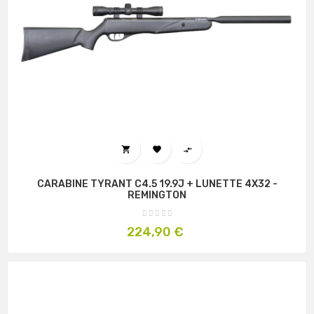



CARABINE TYRANT C4.5 19.9J + LUNETTE 4X32 -
REMINGTON
Prix
224,90 €