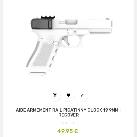



AIDE ARMEMENT RAIL PICATINNY GLOCK 19 9MM -
RECOVER
Prix
49,95 €