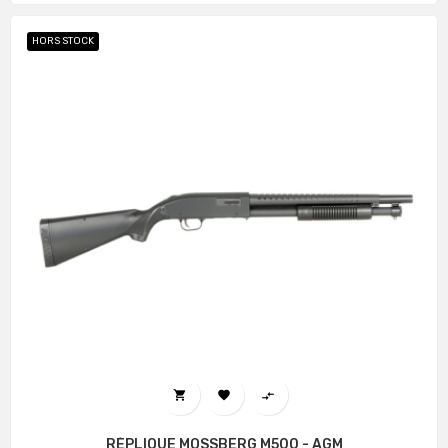
HORS STOCK



RÉPLIQUE MOSSBERG M500 - AGM