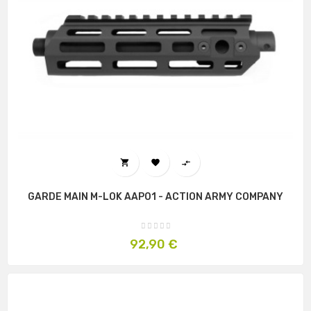



GARDE MAIN M-LOK AAP01 - ACTION ARMY COMPANY
Prix
92,90 €