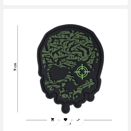


