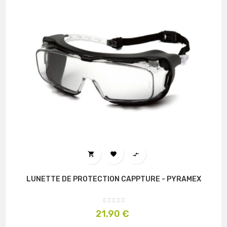



LUNETTE DE PROTECTION CAPPTURE - PYRAMEX
Prix
21,90 €