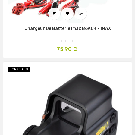



Chargeur De Batterie Imax B6AC+ - IMAX
Prix
75,90 €
HORS STOCK