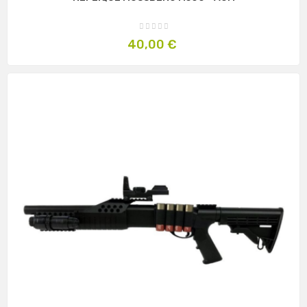
Prix
40,00 €