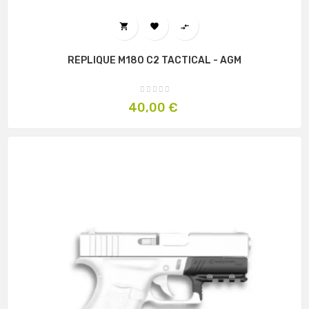



RÉPLIQUE M180 C2 TACTICAL - AGM
Prix
40,00 €