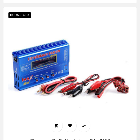
HORS STOCK


