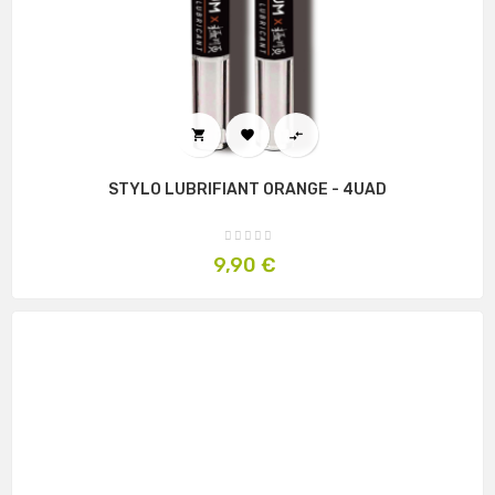



STYLO LUBRIFIANT ORANGE - 4UAD
Prix
9,90 €