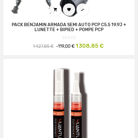



PACK BENJAMIN ARMADA SEMI AUTO PCP C5.5 19.9J +
LUNETTE + BIPIED + POMPE PCP
Prix
Prix
1 308,85 €
1 427,85 €
-119,00 €
habituel