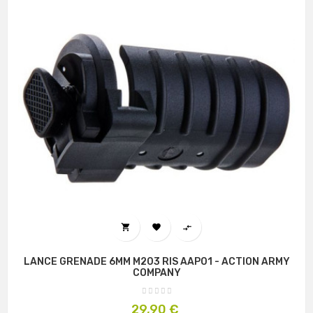



LANCE GRENADE 6MM M203 RIS AAP01 - ACTION ARMY
COMPANY
Prix
29,90 €