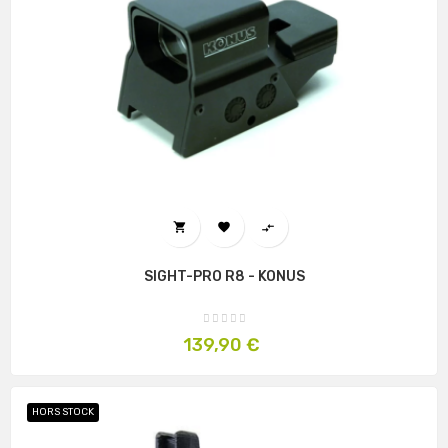



SIGHT-PRO R8 - KONUS
Prix
139,90 €
HORS STOCK