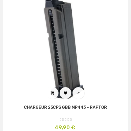



CHARGEUR 25CPS GBB MP443 - RAPTOR
Prix
49,90 €