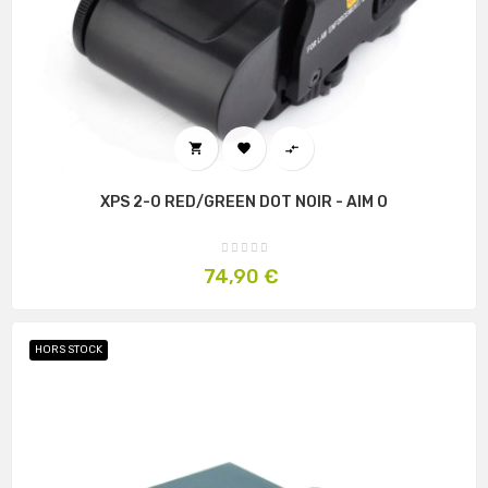



XPS 2-0 RED/GREEN DOT NOIR - AIM O
Prix
74,90 €
HORS STOCK