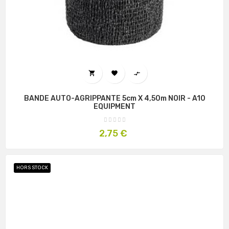



BANDE AUTO-AGRIPPANTE 5cm X 4,50m NOIR - A10
EQUIPMENT
Prix
2,75 €
HORS STOCK