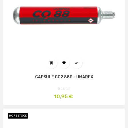



CAPSULE CO2 88G - UMAREX
Prix
10,95 €
HORS STOCK