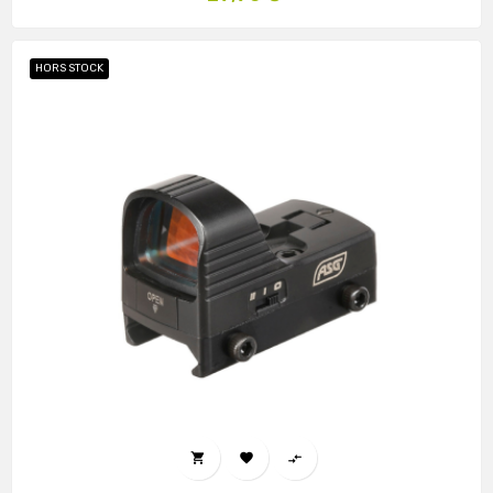
HORS STOCK


