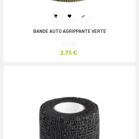



BANDE AUTO AGRIPPANTE VERTE
Prix
2,75 €