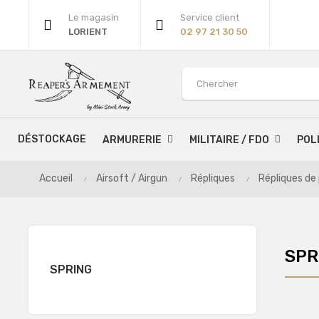
Le magasin
Service client
LORIENT
02 97 21 30 50
DÉSTOCKAGE
ARMURERIE
MILITAIRE / FDO
POL
Accueil
Airsoft / Airgun
Répliques
Répliques de
SPR
SPRING