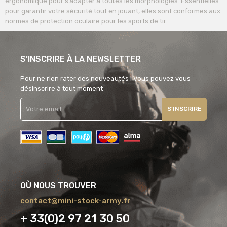
ergonomique pour s’adapter à toutes les morphologies. Essentielles
pour garantir votre sécurité tout en jouant, elles sont conformes aux
normes de protection oculaire pour les sports de tir.
S’INSCRIRE À LA NEWSLETTER
Pour ne rien rater des nouveautés ! Vous pouvez vous
désinscrire à tout moment
S'INSCRIRE
OÙ NOUS TROUVER
contact@mini-stock-army.fr
+ 33(0)2 97 21 30 50