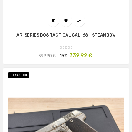



AR-SERIES B08 TACTICAL CAL .68 - STEAMBOW
Prix
Prix
339,92 €
399,90 €
-15%
habituel
HORS STOCK