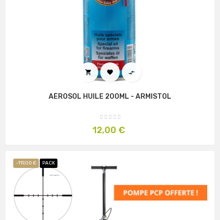



AÉROSOL HUILE 200ML - ARMISTOL
Prix
12,00 €
-119,00 €
PACK