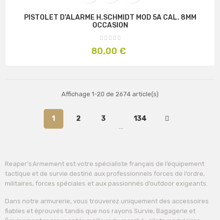
PISTOLET D'ALARME H.SCHMIDT MOD 5A CAL. 8MM
OCCASION
Prix
80,00 €
Affichage 1-20 de 2674 article(s)
1
2
3
134
…
Reaper’s Armement est votre spécialiste français de l’équipement
tactique et de survie destiné aux professionnels forces de l’ordre,
militaires, forces spéciales et aux passionnés d’outdoor exigeants.
Dans notre armurerie, vous trouverez uniquement des accessoires
fiables et éprouvés tandis que nos rayons Survie, Bagagerie et