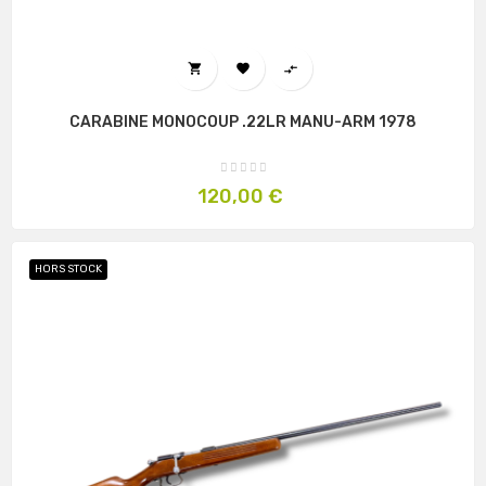



CARABINE MONOCOUP .22LR MANU-ARM 1978
Prix
120,00 €
HORS STOCK