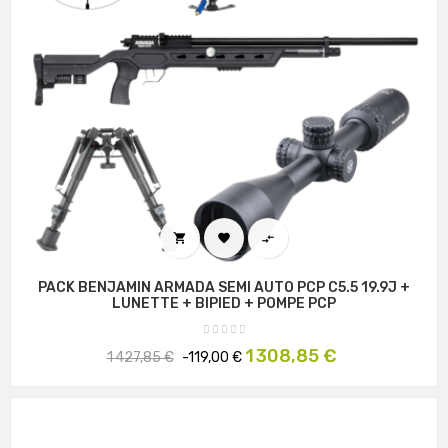



PACK BENJAMIN ARMADA SEMI AUTO PCP C5.5 19.9J +
LUNETTE + BIPIED + POMPE PCP
Prix
Prix
1 308,85 €
1 427,85 €
-119,00 €
habituel