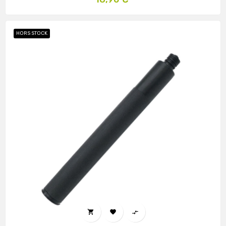
HORS STOCK


