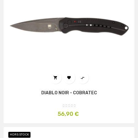



DIABLO NOIR - COBRATEC
Prix
56,90 €
HORS STOCK