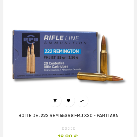



BOITE DE .222 REM 55GRS FMJ X20 - PARTIZAN
Prix
18,90 €