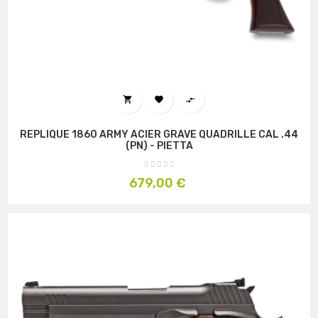



REPLIQUE 1860 ARMY ACIER GRAVE QUADRILLE CAL .44
(PN) - PIETTA
Prix
679,00 €