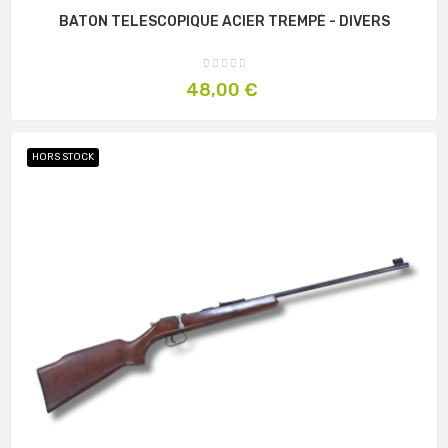
BATON TELESCOPIQUE ACIER TREMPÉ - DIVERS
Prix
48,00 €
HORS STOCK