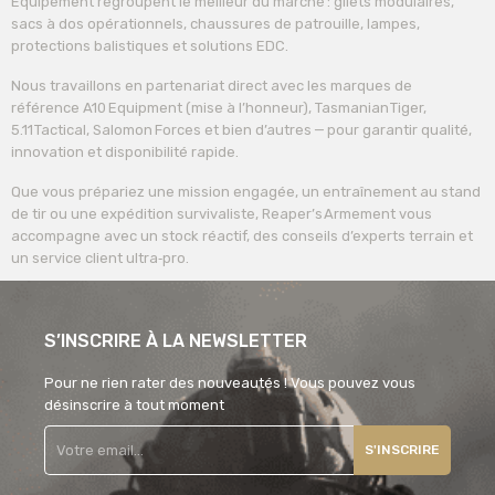
Équipement regroupent le meilleur du marché : gilets modulaires,
sacs à dos opérationnels, chaussures de patrouille, lampes,
protections balistiques et solutions EDC.
Nous travaillons en partenariat direct avec les marques de
référence A10 Equipment (mise à l’honneur), Tasmanian Tiger,
5.11 Tactical, Salomon Forces et bien d’autres — pour garantir qualité,
innovation et disponibilité rapide.
Que vous prépariez une mission engagée, un entraînement au stand
de tir ou une expédition survivaliste, Reaper’s Armement vous
accompagne avec un stock réactif, des conseils d’experts terrain et
un service client ultra‑pro.
S’INSCRIRE À LA NEWSLETTER
Pour ne rien rater des nouveautés ! Vous pouvez vous
désinscrire à tout moment
S'INSCRIRE