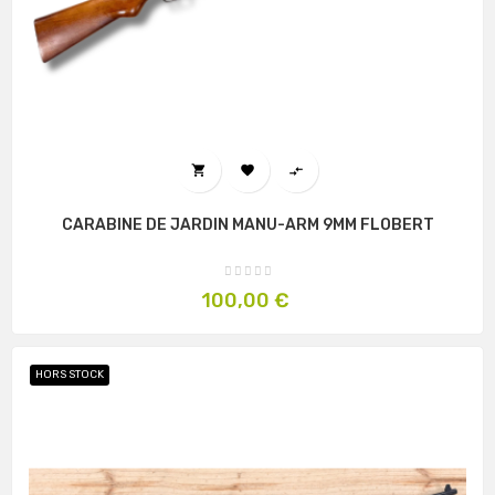



CARABINE DE JARDIN MANU-ARM 9MM FLOBERT
Prix
100,00 €
HORS STOCK