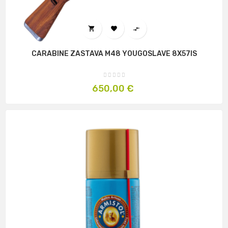



CARABINE ZASTAVA M48 YOUGOSLAVE 8X57IS
Prix
650,00 €