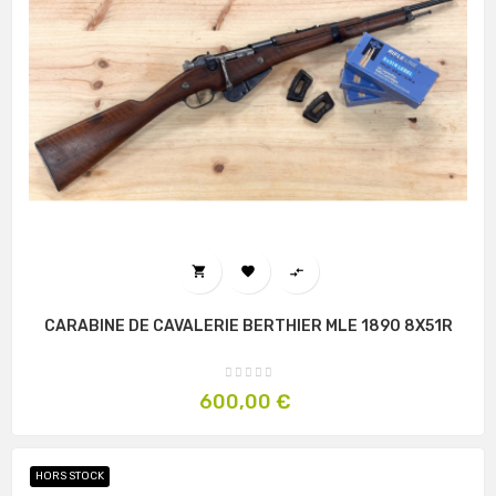



CARABINE DE CAVALERIE BERTHIER MLE 1890 8X51R
Prix
600,00 €
HORS STOCK