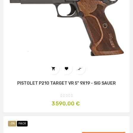



PISTOLET P210 TARGET VR 5" 9X19 - SIG SAUER
Prix
3 590,00 €
-3%
PACK