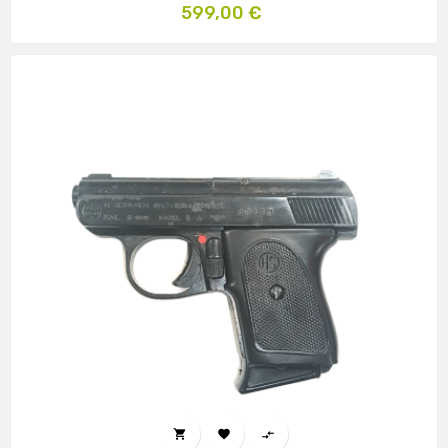
Prix
599,00 €


