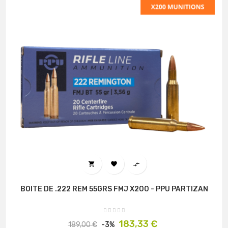



BOITE DE .222 REM 55GRS FMJ X200 - PPU PARTIZAN
Prix
Prix
183,33 €
189,00 €
-3%