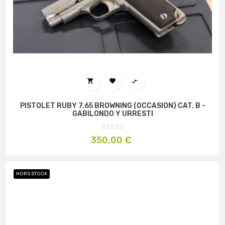



PISTOLET RUBY 7.65 BROWNING (OCCASION) CAT. B -
GABILONDO Y URRESTI
Prix
350,00 €
HORS STOCK