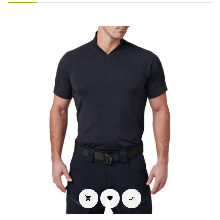


