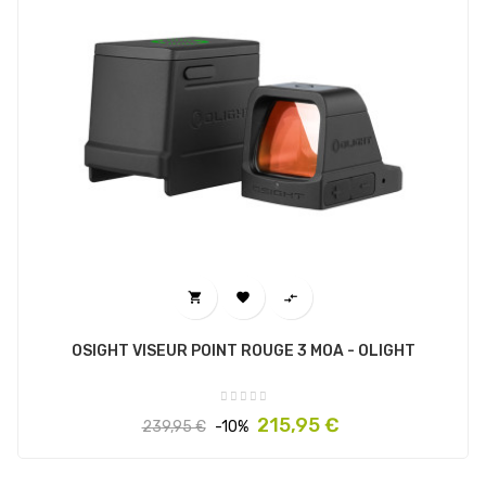



OSIGHT VISEUR POINT ROUGE 3 MOA - OLIGHT
Prix
Prix
215,95 €
239,95 €
-10%
habituel