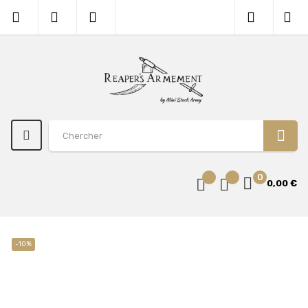
0
0,00 €
-10%