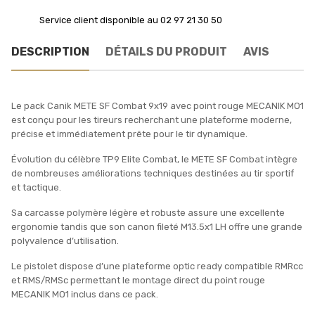
Service client disponible au 02 97 21 30 50
DESCRIPTION
DÉTAILS DU PRODUIT
AVIS
Le pack Canik METE SF Combat 9x19 avec point rouge MECANIK MO1
est conçu pour les tireurs recherchant une plateforme moderne,
précise et immédiatement prête pour le tir dynamique.
Évolution du célèbre TP9 Elite Combat, le METE SF Combat intègre
de nombreuses améliorations techniques destinées au tir sportif
et tactique.
Sa carcasse polymère légère et robuste assure une excellente
ergonomie tandis que son canon fileté M13.5x1 LH offre une grande
polyvalence d’utilisation.
Le pistolet dispose d’une plateforme optic ready compatible RMRcc
et RMS/RMSc permettant le montage direct du point rouge
MECANIK MO1 inclus dans ce pack.