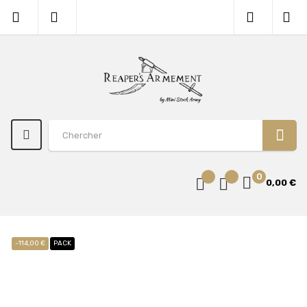
0
0,00 €
-114,00 €
PACK