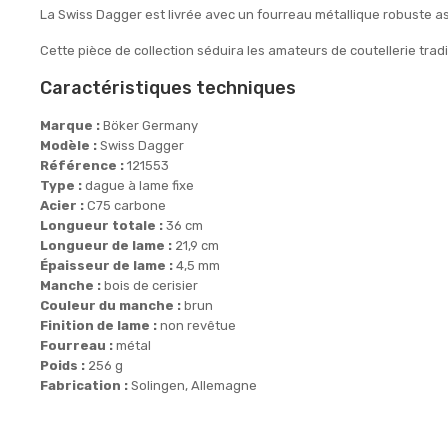
La Swiss Dagger est livrée avec un fourreau métallique robuste as
Cette pièce de collection séduira les amateurs de coutellerie trad
Caractéristiques techniques
Marque :
Böker Germany
Modèle :
Swiss Dagger
Référence :
121553
Type :
dague à lame fixe
Acier :
C75 carbone
Longueur totale :
36 cm
Longueur de lame :
21,9 cm
Épaisseur de lame :
4,5 mm
Manche :
bois de cerisier
Couleur du manche :
brun
Finition de lame :
non revêtue
Fourreau :
métal
Poids :
256 g
Fabrication :
Solingen, Allemagne