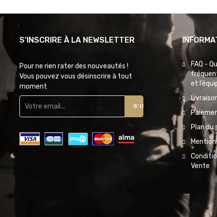
S’INSCRIRE À LA NEWSLETTER
INFORMA
FAQ - Q
Pour ne rien rater des nouveautés !
fréquent
Vous pouvez vous désinscrire à tout
et l’équ
moment
Livraiso
S'INSCRIRE
Paiemen
Plan du 
Mentions
Conditi
Vente