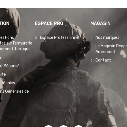
TION
ESPACE PRO
MAGASIN
uestions
Espace Professionnel
Nos marques
es sur l’armurerie
Le Magasin Reape
ipement tactique
Armement
n
Contact
t Sécurisé
site
 légales
ons Générales de