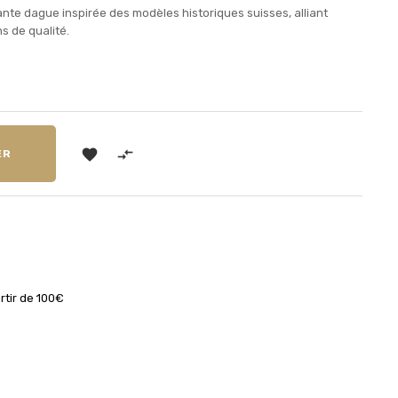
te dague inspirée des modèles historiques suisses, alliant
ns de qualité.


ER
rtir de 100€