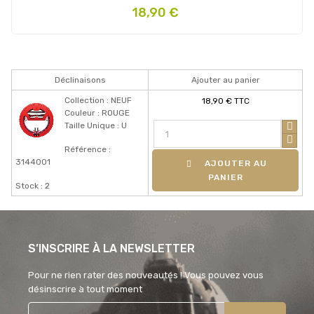
Prix
18,90 €
Déclinaisons
Ajouter au panier
Collection : NEUF
18,90 € TTC
Couleur : ROUGE
Taille Unique : U
Référence :
3144001
AJOUTER AU
PANIER
Stock : 2
S’INSCRIRE À LA NEWSLETTER
Pour ne rien rater des nouveautés ! Vous pouvez vous
désinscrire à tout moment