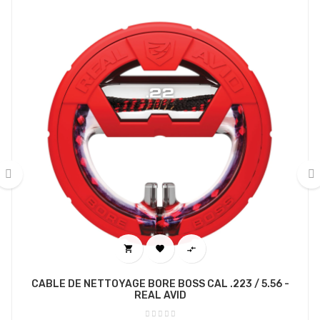
‹
›



CABLE DE NETTOYAGE BORE BOSS CAL .223 / 5.56 -
REAL AVID