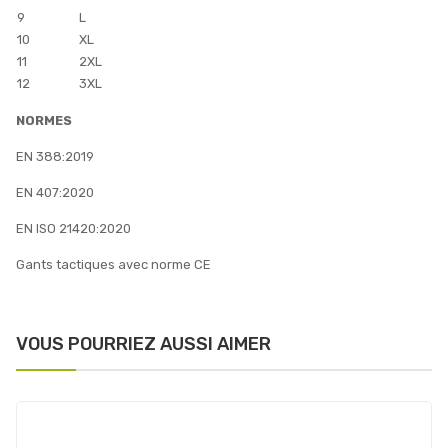
9
L
10
XL
11
2XL
12
3XL
NORMES
EN 388:2019
EN 407:2020
EN ISO 21420:2020
Gants tactiques avec norme CE
VOUS POURRIEZ AUSSI AIMER