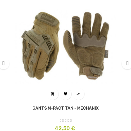
‹
›



GANTS M-PACT TAN - MECHANIX
Prix
42,50 €