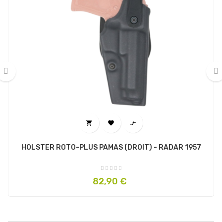
‹
›



HOLSTER ROTO-PLUS PAMAS (DROIT) - RADAR 1957
Prix
82,90 €