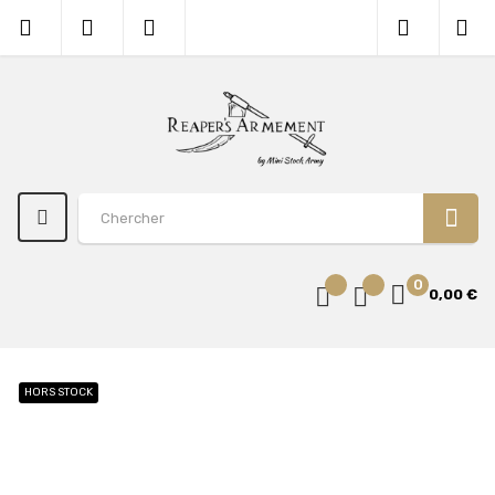
0
0,00 €
HORS STOCK