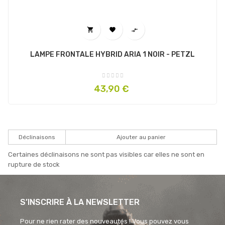



LAMPE FRONTALE HYBRID ARIA 1 NOIR - PETZL
Prix
43,90 €
Déclinaisons
Ajouter au panier
Certaines déclinaisons ne sont pas visibles car elles ne sont en
rupture de stock
S’INSCRIRE À LA NEWSLETTER
Pour ne rien rater des nouveautés ! Vous pouvez vous