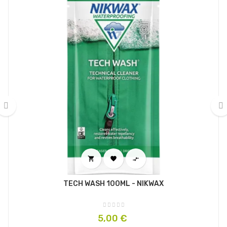
‹
›



TECH WASH 100ML - NIKWAX
Prix
5,00 €