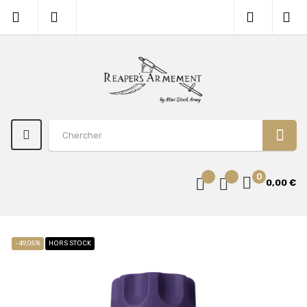
0
0,00 €
-49,05%
HORS STOCK