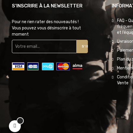
S’INSCRIRE À LA NEWSLETTER
INFORMA
FAQ - Q
Pour ne rien rater des nouveautés !
fréquent
Vous pouvez vous désinscrire à tout
et l’équ
moment
Livraiso
S'INSCRIRE
Paiemen
Plan du 
Mentions
Conditi
Vente