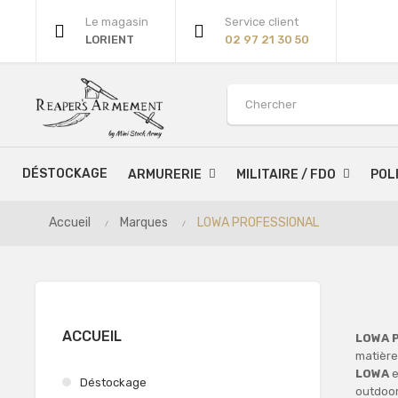
Le magasin
Service client
LORIENT
02 97 21 30 50
DÉSTOCKAGE
ARMURERIE
MILITAIRE / FDO
POL
Accueil
Marques
LOWA PROFESSIONAL
ACCUEIL
LOWA P
matière 
LOWA
e
Déstockage
outdoor