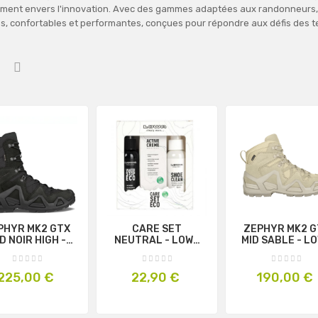
ent envers l'innovation. Avec des gammes adaptées aux randonneurs, al
s, confortables et performantes, conçues pour répondre aux défis des te
PHYR MK2 GTX
CARE SET
ZEPHYR MK2 G
D NOIR HIGH -
NEUTRAL - LOWA
MID SABLE - L
LOWA
PROFESSIONAL
ROFESSIONAL
Prix
Prix
Prix
225,00 €
22,90 €
190,00 €