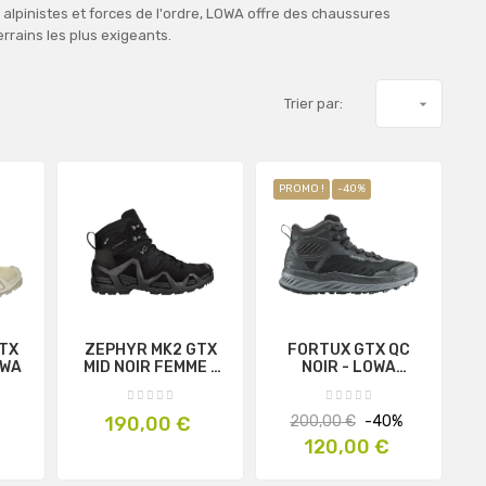
pinistes et forces de l'ordre, LOWA offre des chaussures
rrains les plus exigeants.
Trier par:

PROMO !
-40%
TX
ZEPHYR MK2 GTX
FORTUX GTX QC
OWA
MID NOIR FEMME -
NOIR - LOWA
LOWA
PROFESSIONAL
PROFESSIONAL
Prix
Prix
Prix
190,00 €
200,00 €
-40%
habituel
120,00 €