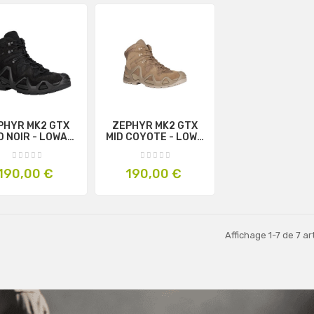
PHYR MK2 GTX
ZEPHYR MK2 GTX
D NOIR - LOWA
MID COYOTE - LOWA
ROFESSIONAL
PROFESSIONAL
Prix
Prix
190,00 €
190,00 €
Affichage 1-7 de 7 art