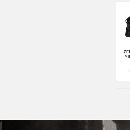
ZE
MI
P