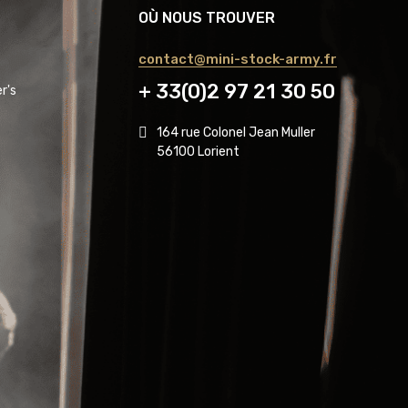
OÙ NOUS TROUVER
contact@mini-stock-army.fr
+ 33(0)2 97 21 30 50
r's
164 rue Colonel Jean Muller
56100 Lorient