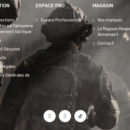
TION
ESPACE PRO
MAGASIN
uestions
Espace Professionnel
Nos marques
es sur l’armurerie
Le Magasin Reape
ipement tactique
Armement
n
Contact
t Sécurisé
site
 légales
ons Générales de