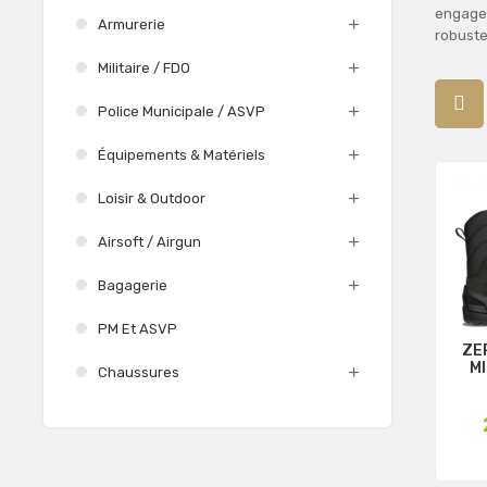
engagem
Armurerie
robuste
Militaire / FDO
Police Municipale / ASVP
Équipements & Matériels
Loisir & Outdoor
Airsoft / Airgun
Bagagerie
PM Et ASVP
ZE
MI
Chaussures
P