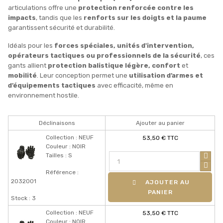
articulations offre une
protection renforcée contre les
impacts
, tandis que les
renforts sur les doigts et la paume
garantissent sécurité et durabilité.
Idéals pour les
forces spéciales, unités d'intervention,
opérateurs tactiques ou professionnels de la sécurité
, ces
gants allient
protection balistique légère, confort
et
mobilité
. Leur conception permet une
utilisation d’armes et
d’équipements tactiques
avec efficacité, même en
environnement hostile.
Déclinaisons
Ajouter au panier
Collection : NEUF
53,50 € TTC
Couleur : NOIR
Tailles : S
Référence :
2032001
AJOUTER AU
PANIER
Stock : 3
Collection : NEUF
53,50 € TTC
Couleur : NOIR