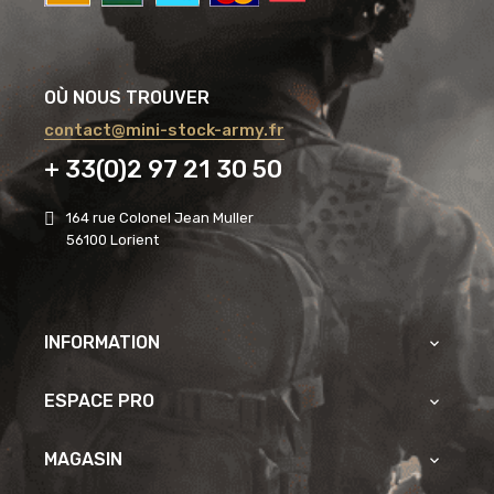
OÙ NOUS TROUVER
contact@mini-stock-army.fr
+ 33(0)2 97 21 30 50
164 rue Colonel Jean Muller
56100 Lorient
INFORMATION

ESPACE PRO

MAGASIN
