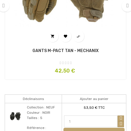
‹
›



GANTS M-PACT TAN - MECHANIX
Prix
42,50 €
Déclinaisons
Ajouter au panier
Collection : NEUF
53,50 € TTC
Couleur : NOIR
Tailles : S
Référence :